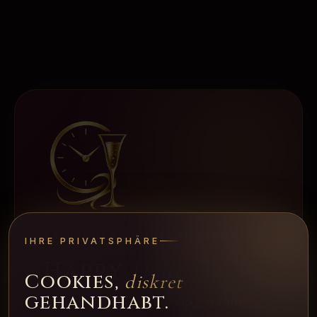
TÄGLICHES SONDERANGEBOT
IHRE PRIVATSPHÄRE
Happy
Hour
Cookies,
diskret
gehandhabt.
12:00 – 17:00 · −10% auf ausgewählte