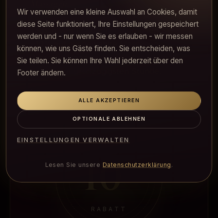
Massagen
Wir verwenden eine kleine Auswahl an Cookies, damit
diese Seite funktioniert, Ihre Einstellungen gespeichert
Täglich von 12:00 – 17:00 erhalten Sie
werden und - nur wenn Sie es erlauben - wir messen
−10% auf ausgewählte Massagen.
können, wie uns Gäste finden. Sie entscheiden, was
Dasselbe Handwerk, dieselbe Sorgfalt -
Sie teilen. Sie können Ihre Wahl jederzeit über den
zu unserer großzügigsten Stunde.
Footer ändern.
Nur mit Reservierung im Voraus gültig. Nicht mit
anderen Aktionen kombinierbar.
ALLE AKZEPTIEREN
OPTIONALE ABLEHNEN
%
EINSTELLUNGEN VERWALTEN
10
Lesen Sie unsere
Datenschutzerklärung
.
RABATT