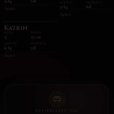
53
kg
70B
GEWICHT
OBERWEITE
75
kg
80E
Englisch
Englisch
Katrin
ALTER
GRÖSSE
27
175
cm
GEWICHT
OBERWEITE
65
kg
75B
Englisch
KOSTENLOSES TAXI