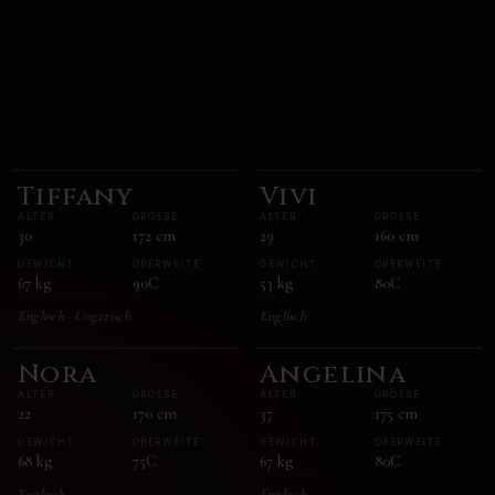
Tiffany
Vivi
ALTER
GRÖSSE
ALTER
GRÖSSE
30
172
cm
29
160
cm
GEWICHT
OBERWEITE
GEWICHT
OBERWEITE
67
kg
90C
53
kg
80C
Englisch · Ungarisch
Englisch
Nora
Angelina
ALTER
GRÖSSE
ALTER
GRÖSSE
22
170
cm
37
175
cm
GEWICHT
OBERWEITE
GEWICHT
OBERWEITE
68
kg
75C
67
kg
80C
Englisch
Englisch