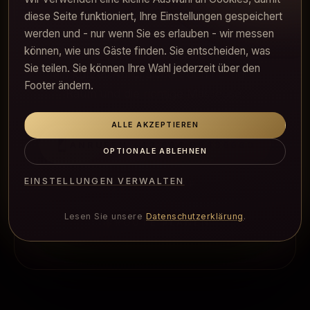
Reservierungen per Telefon oder
diese Seite funktioniert, Ihre Einstellungen gespeichert
werden und - nur wenn Sie es erlauben - wir messen
WhatsApp. Spontanbesuche sind
können, wie uns Gäste finden. Sie entscheiden, was
willkommen, wenn Kapazitäten frei sind -
Sie teilen. Sie können Ihre Wahl jederzeit über den
ein kurzer Anruf sichert den richtigen
Footer ändern.
Raum und die richtige Masseuse.
ALLE AKZEPTIEREN
ANRUFEN
+43 664 99438880
OPTIONALE ABLEHNEN
EINSTELLUNGEN VERWALTEN
WHATSAPP
Lesen Sie unsere
Datenschutzerklärung
.
ROUTE PLANEN