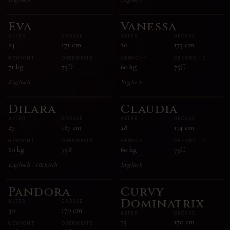
Eva
Vanessa
ALTER
GRÖSSE
ALTER
GRÖSSE
24
171
cm
20
175
cm
GEWICHT
OBERWEITE
GEWICHT
OBERWEITE
71
kg
75D
60
kg
75C
Englisch
Englisch
Dilara
Claudia
ALTER
GRÖSSE
ALTER
GRÖSSE
27
167
cm
28
174
cm
GEWICHT
OBERWEITE
GEWICHT
OBERWEITE
60
kg
75B
60
kg
75C
Englisch · Türkisch
Englisch
Pandora
Curvy
Dominatrix
ALTER
GRÖSSE
30
170
cm
ALTER
GRÖSSE
25
170
cm
GEWICHT
OBERWEITE