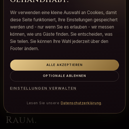
·
Verborgene Tür, abseits der Straße
·
Wir verwenden eine kleine Auswahl an Cookies, damit
Reservierte Eintrittsfenster nach Vereinbarung
·
diese Seite funktioniert, Ihre Einstellungen gespeichert
Direkter Weg zur privaten Lounge
werden und - nur wenn Sie es erlauben - wir messen
können, wie uns Gäste finden. Sie entscheiden, was
Sie teilen. Sie können Ihre Wahl jederzeit über den
Footer ändern.
ALLE AKZEPTIEREN
OPTIONALE ABLEHNEN
EINSTELLUNGEN VERWALTEN
BAR & LOUNGE
Lesen Sie unsere
Datenschutzerklärung
.
Der Raum
dem
vor
Raum.