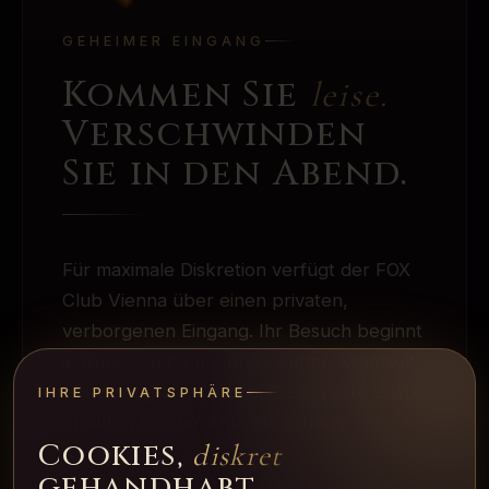
GEHEIMER EINGANG
Kommen Sie
leise.
Verschwinden
Sie in den Abend.
Für maximale Diskretion verfügt der FOX
Club Vienna über einen privaten,
verborgenen Eingang. Ihr Besuch beginnt
in Ruhe - ohne unnötige Aufmerksamkeit,
ohne neugierige Blicke. Reservierte Gäste
IHRE PRIVATSPHÄRE
erhalten bei der Ankunft genaue
Cookies,
diskret
Anweisungen.
gehandhabt.