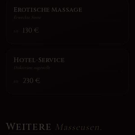
Erotische Massage
Erweckte Sinne
130
€
AB
Hotel-Service
Diskretion zugestellt
230
€
AB
Weitere
Masseusen.