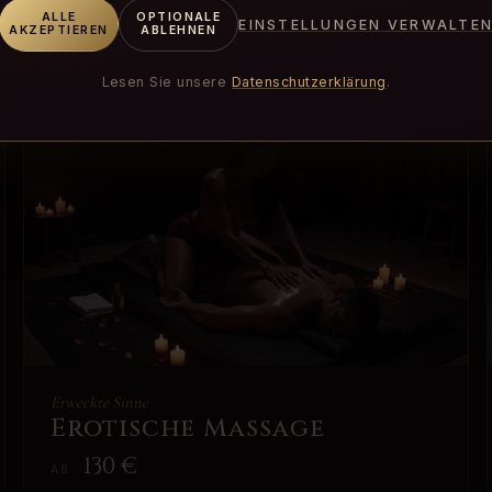
ale.
ALLE
OPTIONALE
EINSTELLUNGEN VERWALTE
AKZEPTIEREN
ABLEHNEN
Lesen Sie unsere
Datenschutzerklärung
.
Erweckte Sinne
Erotische Massage
130
€
AB