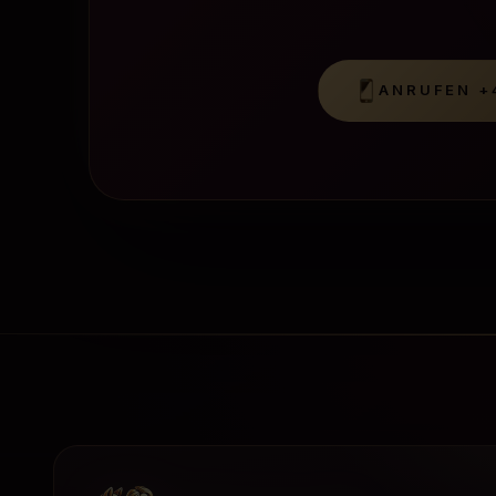
ANRUFEN
+