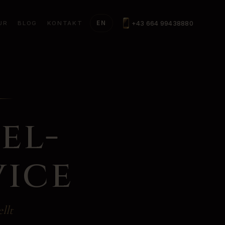
+43 664 99438880
UR
BLOG
KONTAKT
EN
el-
vice
llt