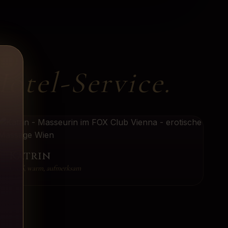
otel-Service
.
Katrin
Groß, warm, aufmerksam